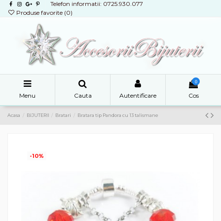
Telefon informatii: 0725.930.077
Produse favorite (
0
)
0
Menu
Cauta
Autentificare
Cos
Acasa
BIJUTERII
Bratari
Bratara tip Pandora cu 13 talismane
-10%