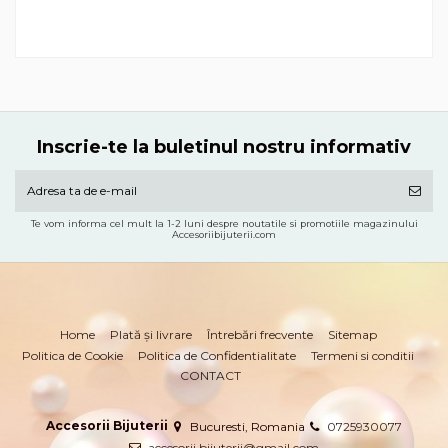
Inscrie-te la buletinul nostru informativ
Te vom informa cel mult la 1-2 luni despre noutatile si promotiile magazinului
Accesoriibijuterii.com
Home
Plată și livrare
Întrebări frecvente
Sitemap
Politica de Cookie
Politica de Confidentialitate
Termeni si conditii
CONTACT
Accesorii Bijuterii
Bucuresti, Romania
0725930077
accesorii.bijuterii@gmail.com