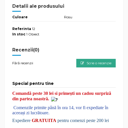
Detalii ale produsului
Culoare
Rosu
Referinta
12
In stoc
1 Obiect
Recenzii
(0)
Fără recenzii
Scrie o recenzie
Special pentru tine
Comandă peste 30 lei si prime
ș
ti un cadou surpriză
din partea noastră.
Comenzile primite până în ora 14, vor fi expediate în
aceea
ș
i zi lucrătoare.
Expediere
GRATUITA
pentru comenzi peste 200 lei