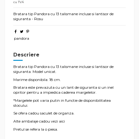
cu TVA
Bratara tip Pandora cu 13 talismane incluse si lantisor de
siguranta - Rosu
pandora
Descriere
Bratara tip Pandora cu 13 talismane incluse si lantisor de
siguranta. Model unicat.
Marime disponibila: 18 cm.
Bratara este prevazuta cu un lant de siguranta si un inel
opritor pentru a impiedica caderea margelelor.
*Margelele pot varia putin in functie de disponibilitatea
stocului.
Se ofera cadou saculet de organza.
Alte ambalaje cadou vezi
aici
Pretul se refera la o piesa.