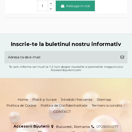
Adauga in cos
Inscrie-te la buletinul nostru informativ
Te vom informa cel mult la 1-2 luni despre noutatile si promotiile magazinului
Accesoriibijuterii.com
Home
Plată și livrare
Întrebări frecvente
Sitemap
Politica de Cookie
Politica de Confidentialitate
Termeni si conditii
CONTACT
Accesorii Bijuterii
Bucuresti, Romania
0725930077