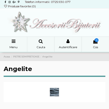
Telefon informatii: 0725.930.077
Produse favorite (
0
)
0
Menu
Cauta
Autentificare
Cos
Acasa
PIETRE SEMIPRETIOASE
Angelite
Angelite