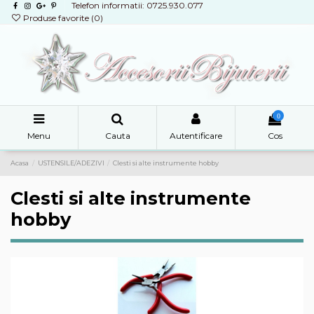
Telefon informatii: 0725.930.077
Produse favorite (
0
)
0
Menu
Cauta
Autentificare
Cos
Acasa
USTENSILE/ADEZIVI
Clesti si alte instrumente hobby
Clesti si alte instrumente
hobby