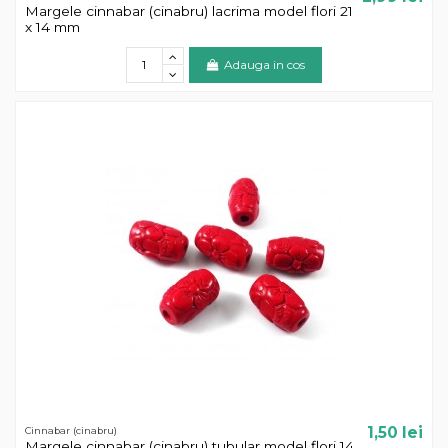
Margele cinnabar (cinabru) lacrima model flori 21
x 14 mm
Adauga in cos
1,50 lei
Cinnabar (cinabru)
Margele cinnabar (cinabru) tubular model flori 14