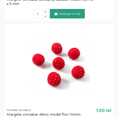
x 9 mm
Adauga in cos
1,00 lei
Cinnabar (cinabru)
Margele cinnabar sferic model flori 10mm