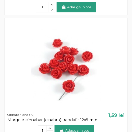
Adauga in cos
1,59 lei
Cinnabar (cinabru)
Margele cinnabar (cinabru) trandafir 12x9 mm
Adauga in cos