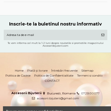
Inscrie-te la buletinul nostru informativ
Te vom informa cel mult la 1-2 luni despre noutatile si promotiile magazinului
Accesoriibijuterii.com
Home
Plată și livrare
Întrebări frecvente
Sitemap
Politica de Cookie
Politica de Confidentialitate
Termeni si conditii
CONTACT
Accesorii Bijuterii
Bucuresti, Romania
0725930077
accesorii.bijuterii@gmail.com