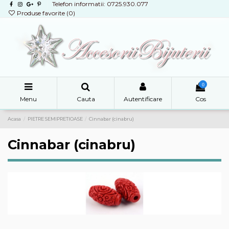
Telefon informatii: 0725.930.077
Produse favorite (
0
)
0
Menu
Cauta
Autentificare
Cos
Acasa
PIETRE SEMIPRETIOASE
Cinnabar (cinabru)
Cinnabar (cinabru)