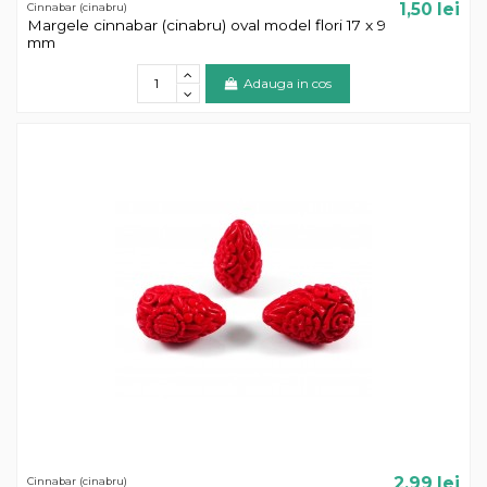
1,50 lei
Cinnabar (cinabru)
Margele cinnabar (cinabru) oval model flori 17 x 9
mm
Adauga in cos
2,99 lei
Cinnabar (cinabru)