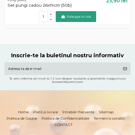
23,90 lei
Pungi plastic
Set pungi cadou 26x19cm (50b)
Adauga in cos
Inscrie-te la buletinul nostru informativ
Te vom informa cel mult la 1-2 luni despre noutatile si promotiile magazinului
Accesoriibijuterii.com
Home
Plată și livrare
Întrebări frecvente
Sitemap
Politica de Cookie
Politica de Confidentialitate
Termeni si conditii
CONTACT