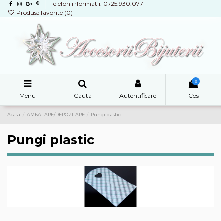
Telefon informatii: 0725.930.077
Produse favorite (
0
)
0
Menu
Cauta
Autentificare
Cos
Acasa
AMBALARE/DEPOZITARE
Pungi plastic
Pungi plastic