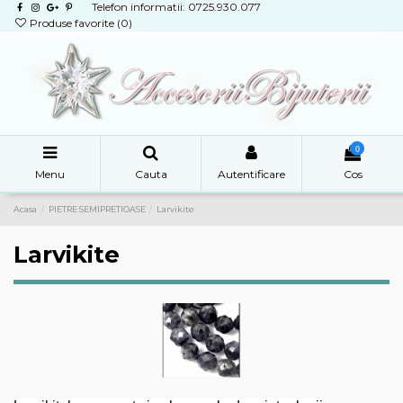
Telefon informatii: 0725.930.077
Produse favorite (
0
)
0
Menu
Cauta
Autentificare
Cos
Acasa
PIETRE SEMIPRETIOASE
Larvikite
Larvikite