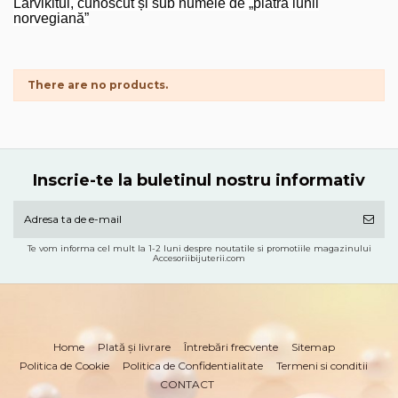
Larvikitul, cunoscut și sub numele de „piatra lunii
norvegiană”
There are no products.
Inscrie-te la buletinul nostru informativ
Te vom informa cel mult la 1-2 luni despre noutatile si promotiile magazinului
Accesoriibijuterii.com
Home
Plată și livrare
Întrebări frecvente
Sitemap
Politica de Cookie
Politica de Confidentialitate
Termeni si conditii
CONTACT