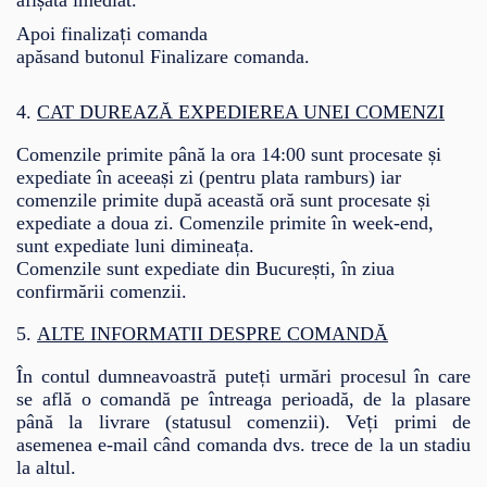
ș
Apoi finaliza
ț
i comanda
ap
ă
sand
butonul
Finalizare comanda
.
4.
CAT DUREAZĂ EXPEDIEREA UNEI COMENZI
Comenzile primite până la ora 14:00 sunt procesate
ș
i
expediate în aceea
ș
i zi (pentru plata ramburs) iar
comenzile primite dup
ă
aceast
ă
or
ă
sunt procesate
ș
i
expediate a doua zi. Comenzile primite
î
n week-end,
sunt expediate luni diminea
ț
a.
Comenzile sunt expediate din Bucure
ș
ti,
î
n ziua
confirm
ă
rii comenzii.
5.
ALTE INFORMATII DESPRE COMANDĂ
În contul dumneavoastră pute
ț
i urm
ă
ri procesul
î
n care
se afl
ă
o comand
ă
pe
î
ntreaga perioad
ă
, de la plasare
p
â
n
ă
la livrare (statusul comenzii). Ve
ț
i primi de
asemenea e-mail c
â
nd comanda dvs. trece de la un stadiu
la altul.