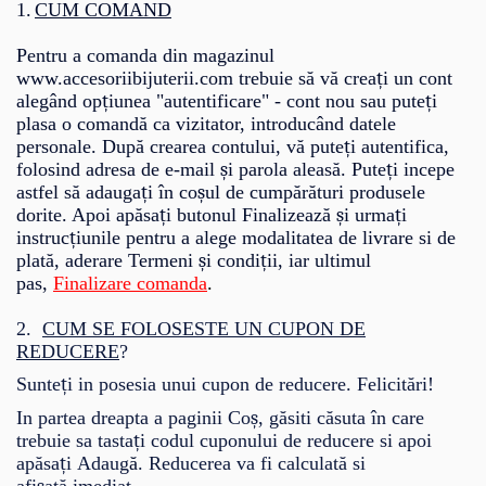
1.
CUM COMAND
Pentru a comanda din magazinul
www.accesoriibijuterii.com trebuie să vă crea
ț
i un cont
aleg
â
nd op
ț
iunea "autentificare" - cont nou sau pute
ț
i
plasa o comand
ă
ca vizitator, introduc
â
nd datele
personale. Dup
ă
crearea contului, v
ă
pute
ț
i autentifica,
folosind adresa de e-mail
ș
i parola aleas
ă
. Pute
ț
i incepe
astfel s
ă
adauga
ț
i
î
n co
ș
ul de cump
ă
r
ă
turi produsele
dorite. Apoi ap
ă
sa
ț
i butonul
Finalizează
ș
i urma
ț
i
instruc
ț
iunile pentru a
alege modalitatea de livrare si de
plată, aderare Termeni
ș
i condi
ț
ii, iar ultimul
pas,
Finalizare comanda
.
2.
CUM SE FOLOSESTE UN CUPON DE
REDUCERE
?
Sunte
ț
i in posesia unui cupon de reducere. Felicit
ă
ri!
In partea dreapta a paginii Co
ș
,
găsiti căsuta în care
trebuie sa tasta
ț
i codul cuponului de reducere si apoi
apăsa
ț
i
Adaug
ă
. Reducerea va fi calculată si
afi
at
ă
imediat.