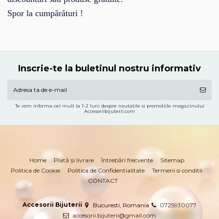
Spor la cump
ă
r
ă
turi !
Inscrie-te la buletinul nostru informativ
Te vom informa cel mult la 1-2 luni despre noutatile si promotiile magazinului
Accesoriibijuterii.com
Home
Plată și livrare
Întrebări frecvente
Sitemap
Politica de Cookie
Politica de Confidentialitate
Termeni si conditii
CONTACT
Accesorii Bijuterii
Bucuresti, Romania
0725930077
accesorii.bijuterii@gmail.com