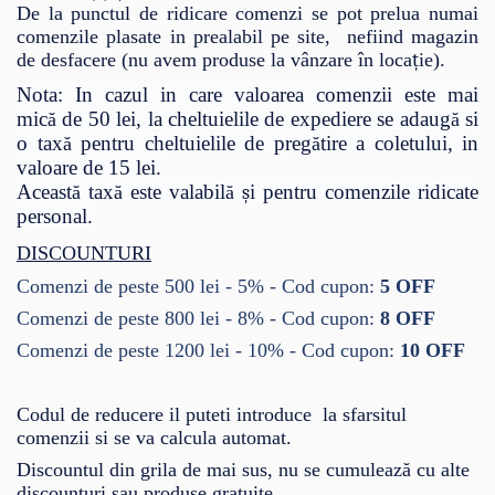
De la punctul de ridicare comenzi se pot prelua numai
comenzile plasate in prealabil pe site, nefiind magazin
de desfacere (nu avem produse la v
â
nzare
î
n loca
ț
ie).
Nota: In cazul in care valoarea comenzii este mai
mic
de 50 lei, la cheltuielile de expediere se adaug
si
ă
ă
o tax
pentru cheltuielile de preg
tire a coletului, in
ă
ă
valoare de 15 lei.
Aceast
tax
este valabil
i pentru comenzile ridicate
ă
ă
ă
ș
personal.
DISCOUNTURI
Comenzi de peste 500 lei - 5% - Cod cupon:
5 OFF
Comenzi de peste 800 lei - 8% - Cod cupon:
8
OFF
Comenzi de peste 1200 lei - 10% - Cod cupon:
10
OFF
Codul de reducere il puteti introduce la sfarsitul
comenzii si se va calcula automat.
Discountul din grila de mai sus, nu se cumulează cu alte
discounturi sau produse gratuite.