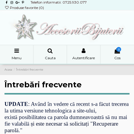
Telefon informatii: 0725.930.077
Produse favorite (
0
)
0
Menu
Cauta
Autentificare
Cos
Acasa
Întrebări frecvente
Întrebări frecvente
UPDATE
: Av
nd
n vedere c
recent s-a f
cut trecerea
â
î
ă
ă
la utima versiune tehnologica a site-ului,
exist
posibilitatea ca parola dumneavoastr
s
nu mai
ă
ă
ă
fie valabil
i este necesar s
solicita
i "Recuperare
ă
ș
ă
ț
parol
."
ă