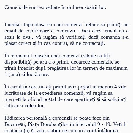
Comenzile sunt expediate în ordinea sosirii lor.
Imediat după plasarea unei comenzi trebuie să primi
ț
i un
email de confirmare a comenzii. Dac
ă
acest email nu a
sosit la dvs., v
ă
rug
ă
m s
ă
verifica
ț
i dac
ă
comanda s-a
plasat corect
ș
i
î
n caz contrar, s
ă
ne contacta
ț
i.
În momentul plasării unei comenzi trebuie sa fi
ț
i
disponibil(
ă
) pentru a o primi, deoarece comenzile se
trimit imediat dup
ă
preg
ă
tirea lor
î
n termen de maximum
1 (una) zi lucr
ă
toare.
În cazul în care nu a
ț
i primit aviz po
ș
tal
î
n maxim 4 zile
lucr
ă
toare de la expedierea comenzii, vă rugăm sa
merge
ț
i la oficiul po
ș
tal de care apar
ț
ine
ț
i
ș
i s
ă
solicita
ț
i
ridicarea coletului.
Ridicarea personală a comenzii se poate face din
Bucure
ș
ti, Pia
ț
a Doroban
ț
ilor
î
n intervalul 9 - 19. Ve
ț
i fi
contactat(
ă
)
ș
i vom stabili de comun acord înt
â
lnirea.