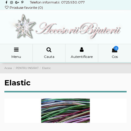
Telefon informatii: 0725.930.077
Produse favorite (
0
)
0
Menu
Cauta
Autentificare
Cos
Acasa
PENTRU INSIRAT
Elastic
Elastic