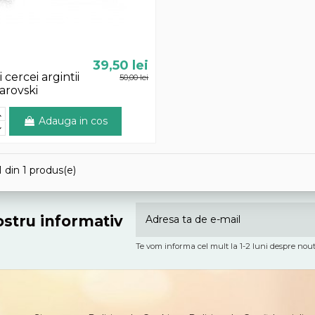
39,50 lei
i cercei argintii
50,00 lei
arovski
Adauga in cos
1 din 1 produs(e)
nostru informativ
Te vom informa cel mult la 1-2 luni despre nout