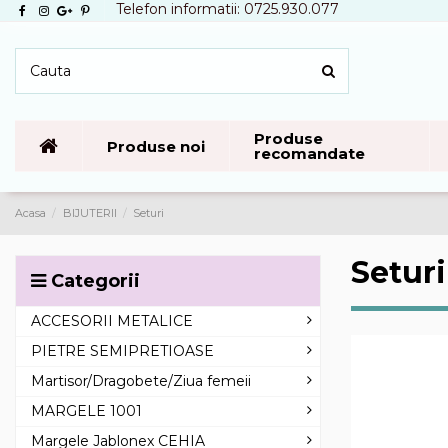
Telefon informatii: 0725.930.077
Produse
Produse noi
recomandate
Acasa
BIJUTERII
Seturi
Seturi
Categorii
ACCESORII METALICE
PIETRE SEMIPRETIOASE
Martisor/Dragobete/Ziua femeii
MARGELE 1001
Margele Jablonex CEHIA