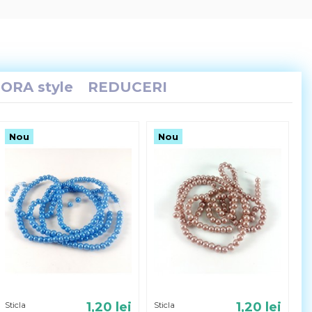
ORA style
REDUCERI
Nou
Nou
1,20 lei
1,20 lei
Sticla
Sticla