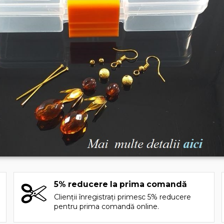
5% reducere la prima comandă
Clienții înregistrați primesc 5% reducere
pentru prima comandă online.