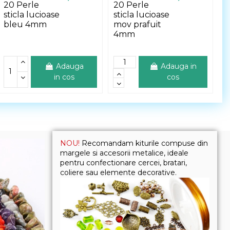
20 Perle
20 Perle
sticla lucioase
sticla lucioase
bleu 4mm
mov prafuit
4mm
Adauga
Adauga in
in cos
cos
NOU!
Recomandam kiturile compuse din
margele si accesorii metalice, ideale
pentru confectionare cercei, bratari,
coliere sau elemente decorative.