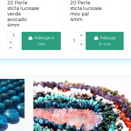
20 Perle
20 Perle
sticla lucioase
sticla lucioase
verde
mov pal
avocado
4mm
4mm
Adauga in
Adauga
cos
in cos