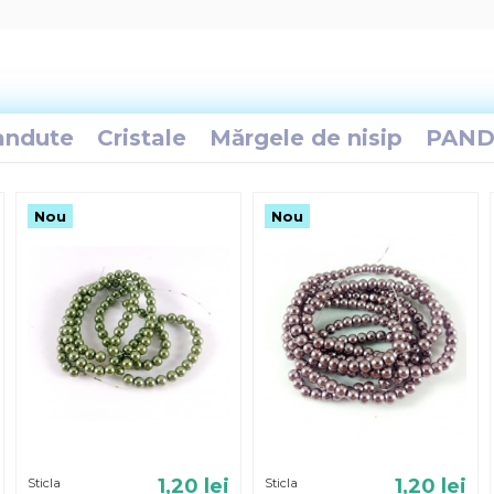
andute
Cristale
Mărgele de nisip
PAND
Nou
Nou
1,20 lei
1,20 lei
Sticla
Sticla