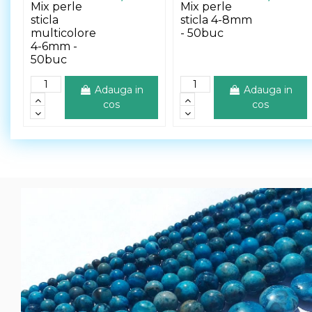
Mix perle
Mix perle
sticla
sticla 4-8mm
multicolore
- 50buc
4-6mm -
50buc
Adauga in
Adauga in
cos
cos