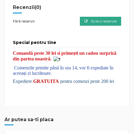
Recenzii
(0)
Fără recenzii
Scrie o recenzie
Special pentru tine
Comandă peste 30 lei si prime
ș
ti un cadou surpriză
din partea noastră.
Comenzile primite până în ora 14, vor fi expediate în
aceea
ș
i zi lucrătoare.
Expediere
GRATUITA
pentru comenzi peste 200 lei
Ar putea sa-ti placa