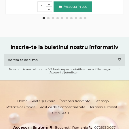
Adauga in cos
Inscrie-te la buletinul nostru informativ
Te vom informa cel mult la 1-2 luni despre noutatile si promotiile magazinului
Accesoriibijuterii.com
Home
Plată și livrare
Întrebări frecvente
Sitemap
Politica de Cookie
Politica de Confidentialitate
Termeni si conditii
CONTACT
Accesorii Bijuterii
Bucuresti, Romania
0725930077