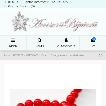
Telefon informatii: 0725.930.077
Produse favorite (
0
)
0
Menu
Cauta
Autentificare
Cos
Acasa
PIETRE SEMIPRETIOASE
Coral
10 Margele coral rosu sferic 6 mm