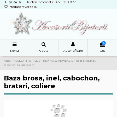
Telefon informatii: 0725.930.077
Produse favorite (
0
)
0
Menu
Cauta
Autentificare
Cos
Acasa
ACCESORII METALICE
INOX / OTEL INOXIDABIL
Baza brosa, inel,
cabochon, bratari, coliere
Baza brosa, inel, cabochon,
bratari, coliere