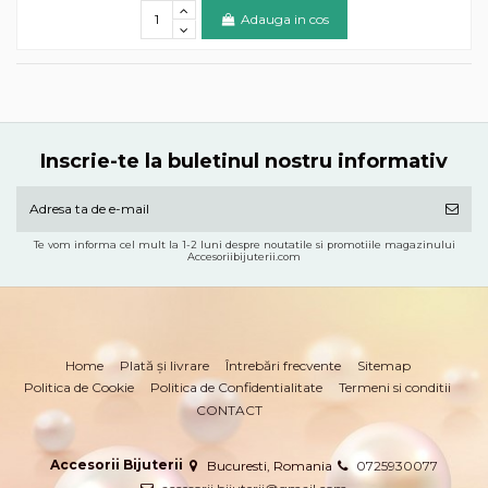
Adauga in cos
Inscrie-te la buletinul nostru informativ
Te vom informa cel mult la 1-2 luni despre noutatile si promotiile magazinului
Accesoriibijuterii.com
Home
Plată și livrare
Întrebări frecvente
Sitemap
Politica de Cookie
Politica de Confidentialitate
Termeni si conditii
CONTACT
Accesorii Bijuterii
Bucuresti, Romania
0725930077