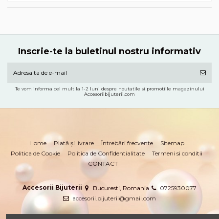
Inscrie-te la buletinul nostru informativ
Te vom informa cel mult la 1-2 luni despre noutatile si promotiile magazinului
Accesoriibijuterii.com
Home
Plată și livrare
Întrebări frecvente
Sitemap
Politica de Cookie
Politica de Confidentialitate
Termeni si conditii
CONTACT
Accesorii Bijuterii
Bucuresti, Romania
0725930077
accesorii.bijuterii@gmail.com