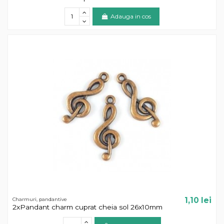
Adauga in cos
1,10 lei
Charmuri, pandantive
2xPandant charm cuprat cheia sol 26x10mm