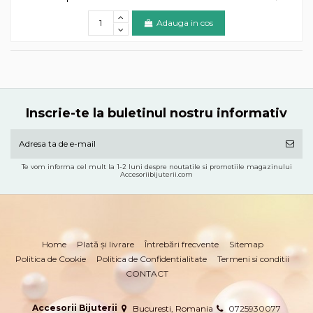
Adauga in cos
Inscrie-te la buletinul nostru informativ
Te vom informa cel mult la 1-2 luni despre noutatile si promotiile magazinului
Accesoriibijuterii.com
Home
Plată și livrare
Întrebări frecvente
Sitemap
Politica de Cookie
Politica de Confidentialitate
Termeni si conditii
CONTACT
Accesorii Bijuterii
Bucuresti, Romania
0725930077