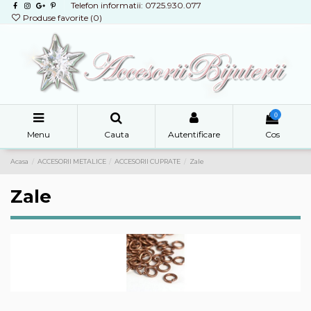
Telefon informatii: 0725.930.077
Produse favorite (
0
)
0
Menu
Cauta
Autentificare
Cos
Acasa
ACCESORII METALICE
ACCESORII CUPRATE
Zale
Zale