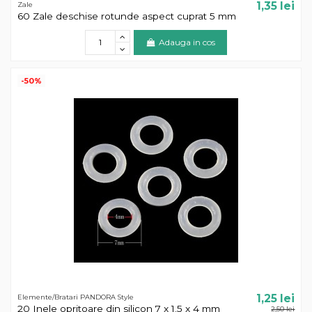
1,35 lei
Zale
60 Zale deschise rotunde aspect cuprat 5 mm
Adauga in cos
-50%
1,25 lei
Elemente/Bratari PANDORA Style
20 Inele opritoare din silicon 7 x 1.5 x 4 mm
2,50 lei