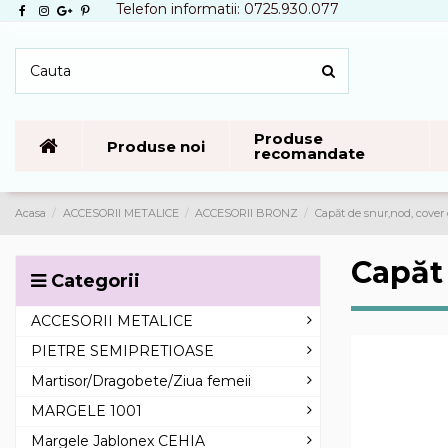
Telefon informatii: 0725.930.077
Produse
Produse noi
recomandate
Acasa
ACCESORII METALICE
ACCESORII BRONZ
Capăt de snur,nod, cover
Capăt
Categorii
ACCESORII METALICE
PIETRE SEMIPRETIOASE
Martisor/Dragobete/Ziua femeii
MARGELE 1001
Margele Jablonex CEHIA