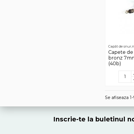
Capăt de snur,n
Capete de 
bronz 7mm
(40b)
Se afiseaza 1-
Inscrie-te la buletinul 