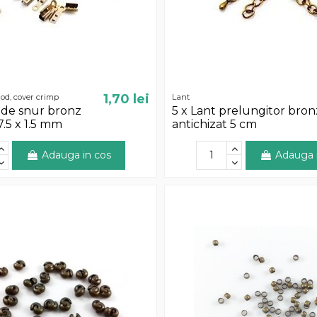
1,70 lei
od, cover crimp
Lant
 de snur bronz
5 x Lant prelungitor bron
7.5 x 1.5 mm
antichizat 5 cm
Adauga in cos
Adauga 