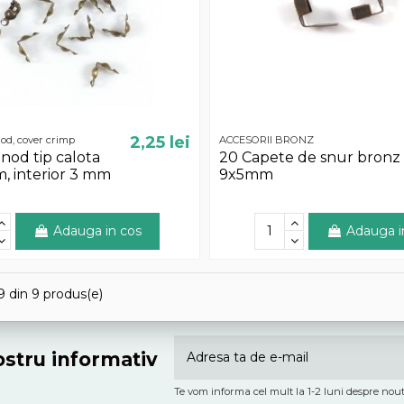
2,25 lei
od, cover crimp
ACCESORII BRONZ
nod tip calota
20 Capete de snur bronz
, interior 3 mm
9x5mm
Adauga in cos
Adauga i
9 din 9 produs(e)
nostru informativ
Te vom informa cel mult la 1-2 luni despre nout