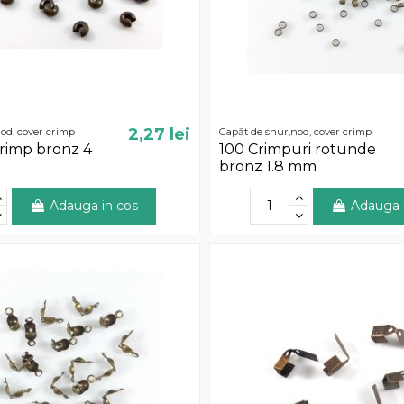
2,27 lei
od, cover crimp
Capăt de snur,nod, cover crimp
rimp bronz 4
100 Crimpuri rotunde
bronz 1.8 mm
Adauga in cos
Adauga 