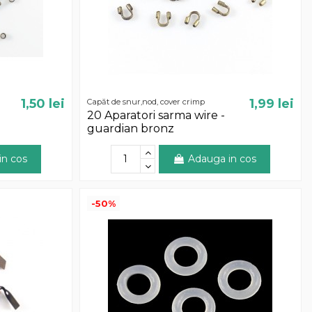
1,50 lei
1,99 lei
Capăt de snur,nod, cover crimp
20 Aparatori sarma wire -
guardian bronz
in cos
Adauga in cos
-50%