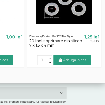
1,00 lei
1,25 lei
Elemente/Bratari PANDORA Style
20 Inele opritoare din silicon
2,50 lei
7 x 1.5 x 4 mm
n cos
Adauga in cos
atile si promotiile magazinului Accesoriibijuterii.com