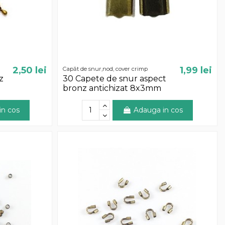
2,50 lei
1,99 lei
Capăt de snur,nod, cover crimp
z
30 Capete de snur aspect
bronz antichizat 8x3mm
in cos
Adauga in cos