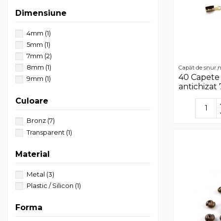
Dimensiune
4mm
(1)
5mm
(1)
7mm
(2)
8mm
(1)
Capăt de snur,n
40 Capete
9mm
(1)
antichizat 
Culoare
Bronz
(7)
Transparent
(1)
Material
Metal
(3)
Plastic / Silicon
(1)
Forma