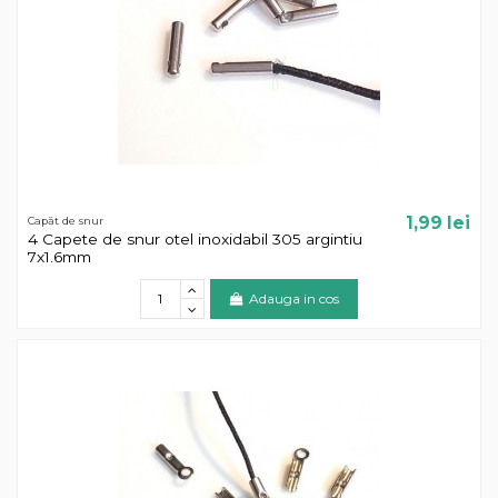
1,99 lei
Capăt de snur
4 Capete de snur otel inoxidabil 305 argintiu
7x1.6mm
Adauga in cos