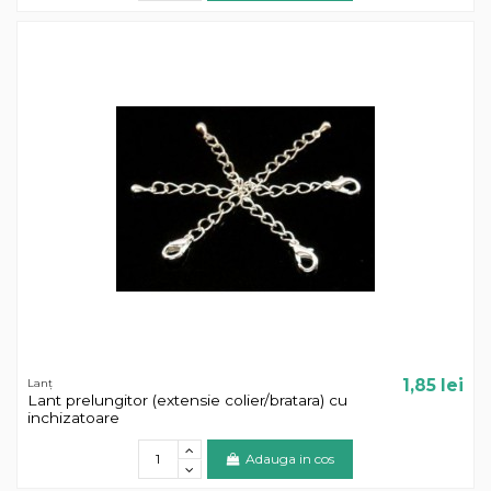
1,85 lei
Lanț
Lant prelungitor (extensie colier/bratara) cu
inchizatoare
Adauga in cos