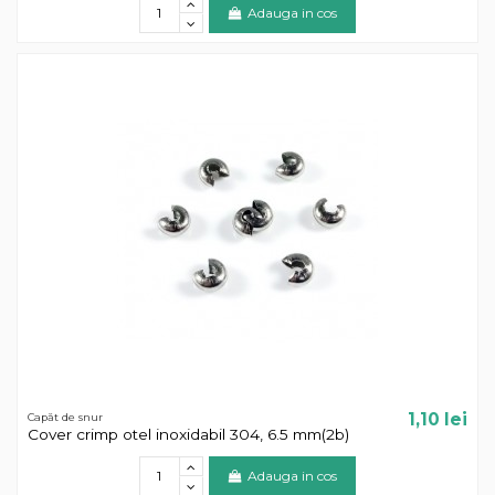
Adauga in cos
1,10 lei
Capăt de snur
Cover crimp otel inoxidabil 304, 6.5 mm(2b)
Adauga in cos