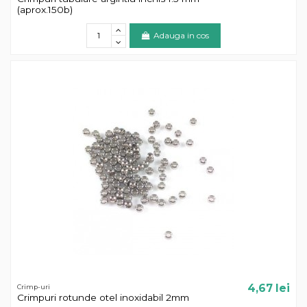
(aprox.150b)
Adauga in cos
4,67 lei
Crimp-uri
Crimpuri rotunde otel inoxidabil 2mm