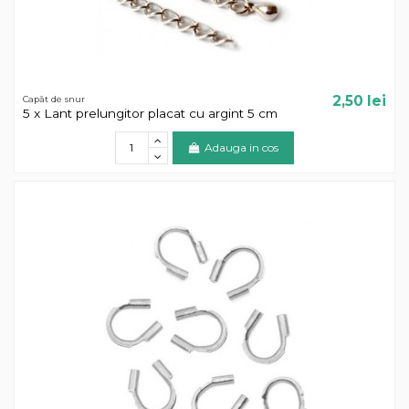
2,50 lei
Capăt de snur
5 x Lant prelungitor placat cu argint 5 cm
Adauga in cos