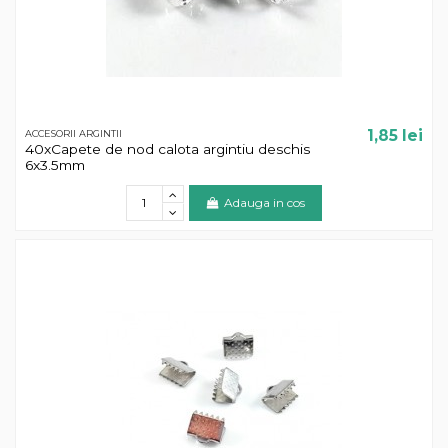
1,85 lei
ACCESORII ARGINTII
40xCapete de nod calota argintiu deschis
6x3.5mm
Adauga in cos