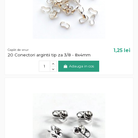
1,25 lei
Capăt de snur
20 Conectori argintii tip za 3/8 - 8x4mm
Adauga in cos