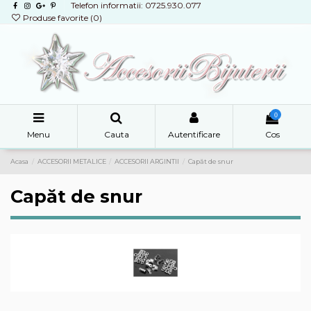
Telefon informatii: 0725.930.077
Produse favorite (
0
)
0
Menu
Cauta
Autentificare
Cos
Acasa
ACCESORII METALICE
ACCESORII ARGINTII
Capăt de snur
Capăt de snur