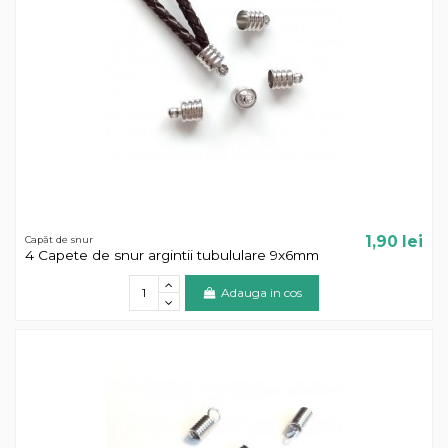
1,90 lei
Capăt de snur
4 Capete de snur argintii tubululare 9x6mm
Adauga in cos