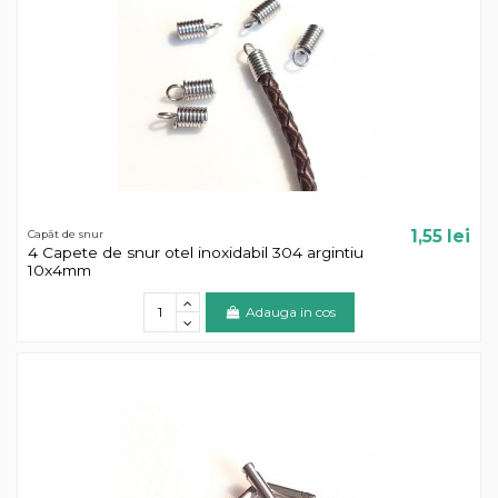
1,55 lei
Capăt de snur
4 Capete de snur otel inoxidabil 304 argintiu
10x4mm
Adauga in cos