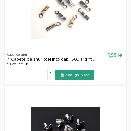
1,55 lei
Capăt de snur
4 Capete de snur otel inoxidabil 305 argintiu
9x2x1.5mm
Adauga in cos