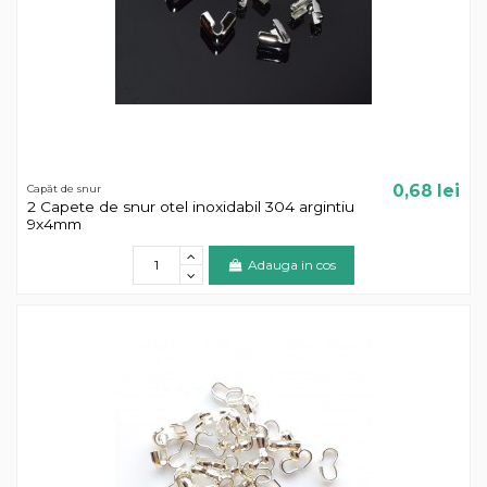
0,68 lei
Capăt de snur
2 Capete de snur otel inoxidabil 304 argintiu
9x4mm
Adauga in cos