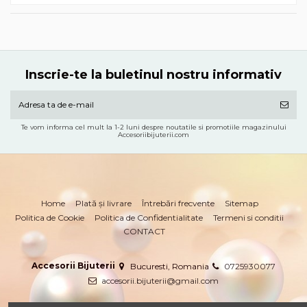
Inscrie-te la buletinul nostru informativ
Te vom informa cel mult la 1-2 luni despre noutatile si promotiile magazinului
Accesoriibijuterii.com
Home
Plată și livrare
Întrebări frecvente
Sitemap
Politica de Cookie
Politica de Confidentialitate
Termeni si conditii
CONTACT
Accesorii Bijuterii
Bucuresti, Romania
0725930077
accesorii.bijuterii@gmail.com