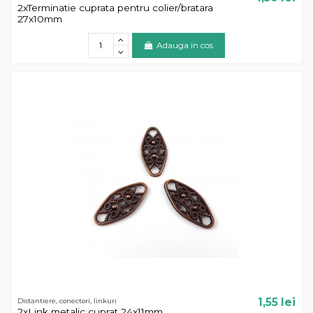
2xTerminatie cuprata pentru colier/bratara
27x10mm
Adauga in cos
1,55 lei
Distantiere, conectori, linkuri
2xLink metalic cuprat 24x11mm