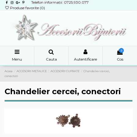
Telefon informatii: 0725.930.077
Produse favorite (
0
)
0
Menu
Cauta
Autentificare
Cos
Acasa
ACCESORII METALICE
ACCESORII CUPRATE
Chandelier cercei,
conectori
Chandelier cercei, conectori