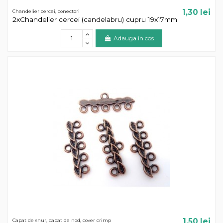
1,30 lei
Chandelier cercei, conectori
2xChandelier cercei (candelabru) cupru 19x17mm
Adauga in cos
1,50 lei
Capat de snur, capat de nod, cover crimp