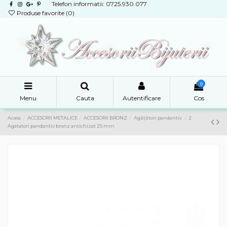
Telefon informatii: 0725.930.077
Produse favorite (
0
)
0
Menu
Cauta
Autentificare
Cos
Acasa
ACCESORII METALICE
ACCESORII BRONZ
Agățători pandantiv
2
Agatatori pandantiv bronz antichizat 25 mm