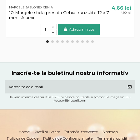
4,66 lei
MARGELE JABLONEX CEHIA
10 Margele sticla presata Cehia frunzulite 12 x 7
4,90 lei
mm - Aramii
Adauga in cos
Inscrie-te la buletinul nostru informativ
Te vom informa cel mult la 1-2 luni despre noutatile si promotiile magazinului
Accesoriibijuterii.com
Home
Plată și livrare
Întrebări frecvente
Sitemap
Politica de Cookie
Politica de Confidentialitate
Termeni si conditii