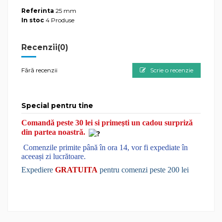
Referinta
25 mm
In stoc
4 Produse
Recenzii
(0)
Fără recenzii
Scrie o recenzie
Special pentru tine
Comandă peste 30 lei si prime
ș
ti un cadou surpriză
din partea noastră.
Comenzile primite până în ora 14, vor fi expediate în
aceea
ș
i zi lucrătoare.
Expediere
GRATUITA
pentru comenzi peste 200 lei